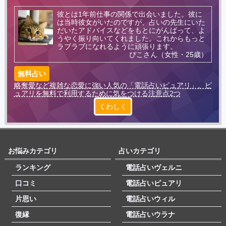
彼とは1年前仕事の関係で出会いました。彼に
は当時彼女がいたのですが、占いの先生にいた
だいたアドバイスなどをもとにがんばって、よ
うやく振り向いてくれました。これからもっと
ラブラブになれるように頑張ります。
ぴこさん（女性・25歳）
無料占い
略奪愛など複雑な恋愛に強い人気の「電話占いピュアリ」。ピ
ュアリを無料で利用するために気をつける注意点2つ
くわしく
お悩みカテゴリ
占いカテゴリ
ランキング
電話占いヴェルニ
口コミ
電話占いピュアリ
片思い
電話占いウィル
復縁
電話占いウラナ