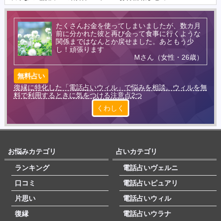
たくさんお金を使ってしまいましたが、数カ月
前に分かれた彼と再び会って食事に行くような
関係まではなんとか戻せました。あともう少
し！頑張ります
Mさん（女性・26歳）
無料占い
復縁に特化した「電話占いウィル」で悩みを相談。ウィルを無
料で利用するときに気をつける注意点2つ
くわしく
お悩みカテゴリ
占いカテゴリ
ランキング
電話占いヴェルニ
口コミ
電話占いピュアリ
片思い
電話占いウィル
復縁
電話占いウラナ