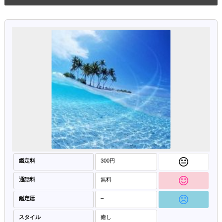
鑑定料
300円
通話料
無料
鑑定暦
–
スタイル
癒し