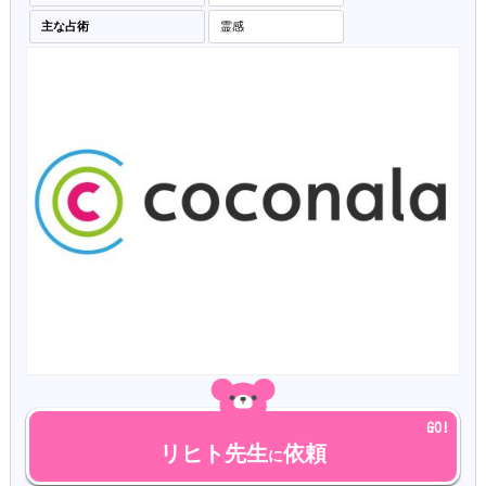
主な占術
霊感
リヒト先生
依頼
に