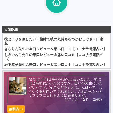
人気記事
彼とヨリを戻したい！復縁で彼の気持ちをつかむしぐさ・口癖一
覧
きらりん先生の辛口レビュー＆悪い口コミ【ココナラ電話占い】
しろいねこ先生の辛口レビュー＆悪い口コミ【ココナラ電話占
い】
岩下恭子先生の辛口レビュー＆悪い口コミ【ココナラ電話占い】
彼とは1年前仕事の関係で出会いました。彼に
は当時彼女がいたのですが、占いの先生にいた
だいたアドバイスなどをもとにがんばって、よ
うやく振り向いてくれました。これからもっと
ラブラブになれるように頑張ります。
ぴこさん（女性・25歳）
無料占い