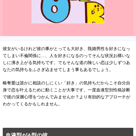
彼女がいるけれど彼の事がとっても大好き、既婚男性を好きになっ
てしまい不倫関係に…、人を好きになるのってそんな状況お構いな
しに沸き上がる気持ちです。でもそんな道の険しい恋は少しずつあ
なたの気持ちをふさぎ込ませてしまう事もあるでしょう。
略奪愛は誰かに相談のしにくい「好き」の気持ちだからこそ自分自
身で恋を叶えるために動くことが大事です。一度血液型別性格診断
で彼の深層心理をつかんでみませんか？より有効的なアプローチが
わかってくるかもしれません。
血液型がA型の彼