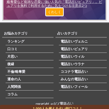
略奪愛など複雑な恋愛に強い人気の「電話占いピュアリ」。ピ
ュアリを無料で利用するために気をつける注意点2つ
くわしく
お悩みカテゴリ
占いカテゴリ
ランキング
電話占いヴェルニ
口コミ
電話占いピュアリ
片思い
電話占いウィル
復縁
電話占いウラナ
不倫/略奪愛
ココナラ電話占い
運命の人
みんなの電話占い
人間関係
電話占いフィール
コラム
ALL電話占い
1,000人を越える占い師口コミ！