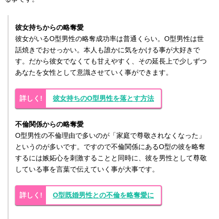
彼女持ちからの略奪愛
彼女がいるO型男性の略奪成功率は普通くらい。O型男性は世
話焼きでおせっかい。本人も誰かに気をかける事が大好きで
す。だから彼女でなくても甘えやすく、その延長上で少しずつ
あなたを女性として意識させていく事ができます。
彼女持ちのO型男性を落とす方法
不倫関係からの略奪愛
O型男性の不倫理由で多いのが「家庭で尊敬されなくなった」
というのが多いです。ですので不倫関係にあるO型の彼を略奪
するには嫉妬心を刺激することと同時に、彼を男性として尊敬
している事を言葉で伝えていく事が大事です。
O型既婚男性との不倫を略奪愛に