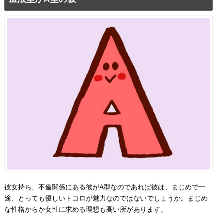
彼女持ち、不倫関係にある彼がA型なのであれば彼は、まじめで一
途、とっても優しいトコロが魅力なのではないでしょうか。まじめ
な性格からか女性に求める理想も高い所があります。