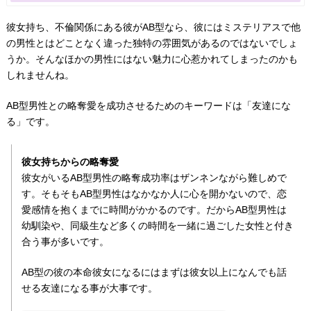
彼女持ち、不倫関係にある彼がAB型なら、彼にはミステリアスで他
の男性とはどことなく違った独特の雰囲気があるのではないでしょ
うか。そんなほかの男性にはない魅力に心惹かれてしまったのかも
しれませんね。
AB型男性との略奪愛を成功させるためのキーワードは「友達にな
る」です。
彼女持ちからの略奪愛
彼女がいるAB型男性の略奪成功率はザンネンながら難しめで
す。そもそもAB型男性はなかなか人に心を開かないので、恋
愛感情を抱くまでに時間がかかるのです。だからAB型男性は
幼馴染や、同級生など多くの時間を一緒に過ごした女性と付き
合う事が多いです。
AB型の彼の本命彼女になるにはまずは彼女以上になんでも話
せる友達になる事が大事です。