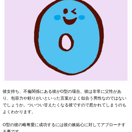
彼女持ち、不倫関係にある彼がO型の場合。彼は非常に父性があ
り、包容力や頼りがいといった言葉がよく似合う男性なのではない
でしょうか。ついつい甘えたくなる彼ですので惹かれてしまうのも
よくわかります。
O型の彼の略奪愛に成功するには彼の嫉妬心に対してアプローチす
る事です。