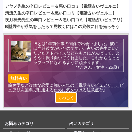
アヤノ先生の辛口レビュー＆悪い口コミ【電話占いヴェルニ】
清流先生の辛口レビュー＆悪い口コミ【電話占いヴェルニ】
夜月神光先生の辛口レビュー＆悪い口コミ【電話占いピュアリ】
B型男性が浮気をしたら？見抜くにはこの兆候に目を光らそう
彼とは1年前仕事の関係で出会いました。彼に
は当時彼女がいたのですが、占いの先生にいた
だいたアドバイスなどをもとにがんばって、よ
うやく振り向いてくれました。これからもっと
ラブラブになれるように頑張ります。
ぴこさん（女性・25歳）
無料占い
略奪愛など複雑な恋愛に強い人気の「電話占いピュアリ」。ピ
ュアリを無料で利用するために気をつける注意点2つ
くわしく
お悩みカテゴリ
占いカテゴリ