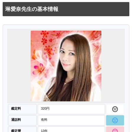
琳愛奈先生の基本情報
鑑定料
320円
通話料
有料
鑑定暦
13年