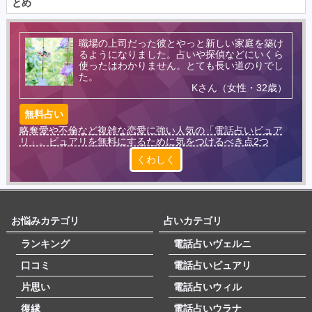
とめ
職場の上司だった彼とやっと新しい家庭を築け
るようになりました。占いや探偵などにいくら
使ったはわかりません。とても長い道のりでし
た。
Kさん（女性・32歳）
無料占い
略奪愛や不倫など複雑な恋愛に強い人気の「電話占いピュア
リ」。ピュアリを無料にするために気をつけるべき点2つ
くわしく
お悩みカテゴリ
占いカテゴリ
ランキング
電話占いヴェルニ
口コミ
電話占いピュアリ
片思い
電話占いウィル
復縁
電話占いウラナ