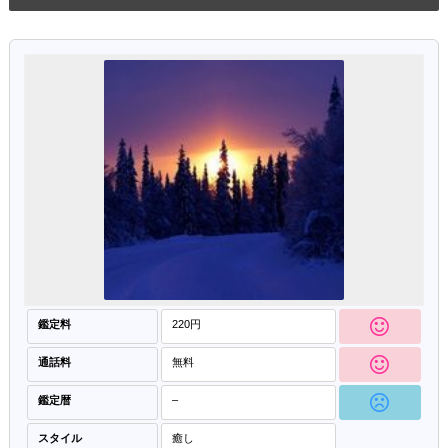
鑑定料
220円
通話料
無料
鑑定暦
–
スタイル
癒し