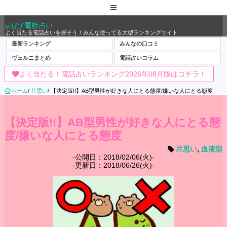
ALL電話占い
よく当たる電話占いを探そう！みんな使ってる大型ランキングサイト
最新ランキング
みんなの口コミ
ヴェルニまとめ
電話占いコラム
よく当たる！電話占いランキング2026年08月版はコチラ！
ホーム
/
片思い
/
【決定版!!】AB型男性が好きな人にとる態度/嫌いな人にとる態度
【決定版!!】AB型男性が好きな人にとる態
度/嫌いな人にとる態度
片思い
,
血液型
公開日：2018/02/06(火)
更新日：2018/06/26(火)