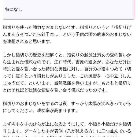
特になし
指切りを使った強力なおまじないです。指切りというと「指切りげ
んまんうそついたら針千本…」という子供の頃の約束のおまじない
を連想されると思います。
しかし指切りの歴史を紐解くと、指切りの起源は男女の愛の誓いか
ら生まれた儀式なのです。江戸時代、吉原の遊女が、あなただけは
特別と愛を誓い合った特別な男性に対し、自分の小指をつめて（切
って）渡すという慣わしがありました。この風習を「心中立（しん
じゅうだて」といいます。当然激痛を伴いますが、もともと指切り
とはそれほど壮絶な覚悟を誓い合う儀式だったのです。
指切りのおまじないをするのは夜、すっかり太陽が沈みきってから
にしてください。成功率が高まります。
まず両手を手のひらが上になるようにして、小指と小指だけを指切
りします。グーをした手が表側（爪が見える方）に二つ並んでいる