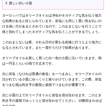
新しい白い小皿
ヨーロッパではオリーブオイルは浄化やネガティブな気を払う強力
な効果があると信じられています。岩塩にも同じく悪い気を払いの
ける強い力があるとされているので、このおまじないを行うことで
彼と別れてしまったネガティブな気を払うことができるでしょう。
このおまじないは夜、それも日付が変わる前後に行うとより強力に
なるとされています。また一度行うだけで効果があります。
オリーブオイルを新しく買った白一色の小皿に注いでいきます。両
は一円玉くらいの両で大丈夫です。
次に岩塩（なければ普通の食塩）を一つまみし、オリーブオイルの
注がれている小皿にゆっくりと振りかけていきます。この際、岩塩
をつまむ指は利き手の親指と薬指でつまむのが重要です。
次に小皿の上でオリーブオイルと岩塩を混ぜ合わせます。このとき
利き手の薬指でゆっくりと混ぜ合わせてください。10数回まわせば
十分です。