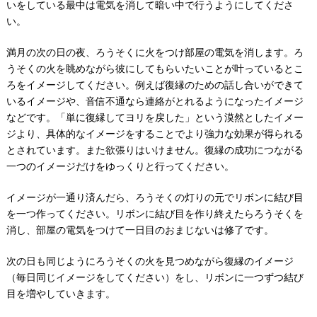
いをしている最中は電気を消して暗い中で行うようにしてくださ
い。
満月の次の日の夜、ろうそくに火をつけ部屋の電気を消します。ろ
うそくの火を眺めながら彼にしてもらいたいことが叶っているとこ
ろをイメージしてください。例えば復縁のための話し合いができて
いるイメージや、音信不通なら連絡がとれるようになったイメージ
などです。「単に復縁してヨリを戻した」という漠然としたイメー
ジより、具体的なイメージをすることでより強力な効果が得られる
とされています。また欲張りはいけません。復縁の成功につながる
一つのイメージだけをゆっくりと行ってください。
イメージが一通り済んだら、ろうそくの灯りの元でリボンに結び目
を一つ作ってください。リボンに結び目を作り終えたらろうそくを
消し、部屋の電気をつけて一日目のおまじないは修了です。
次の日も同じようにろうそくの火を見つめながら復縁のイメージ
（毎日同じイメージをしてください）をし、リボンに一つずつ結び
目を増やしていきます。