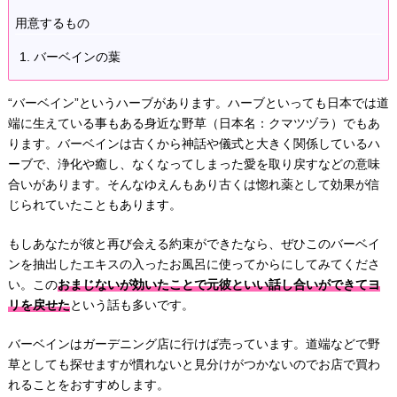
用意するもの
バーベインの葉
“バーベイン”というハーブがあります。ハーブといっても日本では道
端に生えている事もある身近な野草（日本名：クマツヅラ）でもあ
ります。バーベインは古くから神話や儀式と大きく関係しているハ
ーブで、浄化や癒し、なくなってしまった愛を取り戻すなどの意味
合いがあります。そんなゆえんもあり古くは惚れ薬として効果が信
じられていたこともあります。
もしあなたが彼と再び会える約束ができたなら、ぜひこのバーベイ
ンを抽出したエキスの入ったお風呂に使ってからにしてみてくださ
い。この
おまじないが効いたことで元彼といい話し合いができてヨ
リを戻せた
という話も多いです。
バーベインはガーデニング店に行けば売っています。道端などで野
草としても探せますが慣れないと見分けがつかないのでお店で買わ
れることをおすすめします。