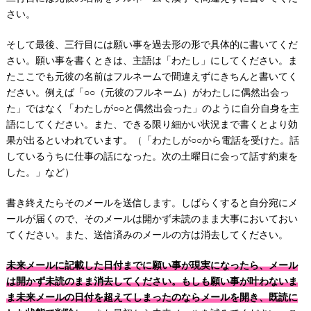
さい。
そして最後、三行目には願い事を過去形の形で具体的に書いてくだ
さい。願い事を書くときは、主語は「わたし」にしてください。ま
たここでも元彼の名前はフルネームで間違えずにきちんと書いてく
ださい。例えば「○○（元彼のフルネーム）がわたしに偶然出会っ
た」ではなく「わたしが○○と偶然出会った」のように自分自身を主
語にしてください。また、できる限り細かい状況まで書くとより効
果が出るといわれています。（「わたしが○○から電話を受けた。話
しているうちに仕事の話になった。次の土曜日に会って話す約束を
した。」など）
書き終えたらそのメールを送信します。しばらくすると自分宛にメ
ールが届くので、そのメールは開かず未読のまま大事においておい
てください。また、送信済みのメールの方は消去してください。
未来メールに記載した日付までに願い事が現実になったら、メール
は開かず未読のまま消去してください。もしも願い事が叶わないま
ま未来メールの日付を超えてしまったのならメールを開き、既読に