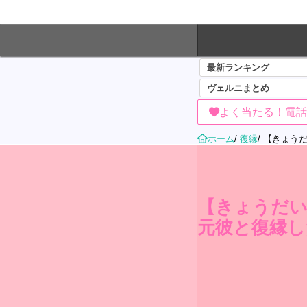
最新ランキング
ヴェルニまとめ
よく当たる！電話
ホーム
/
復縁
/
【きょう
【きょうだい
元彼と復縁し